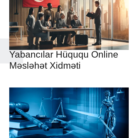
Yabancılar Hüququ Online
Məsləhət Xidməti