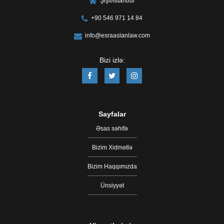
Şişli/İstanbul
+90 546 971 14 84
info@esraaslanlaw.com
Bizi izlə:
Sayfalar
Əsas səhifə
Bizim Xidmətlə
Bizim Haqqımızda
Ünsiyyət