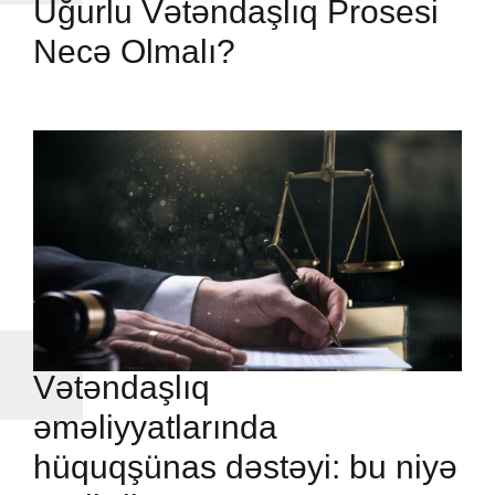
Uğurlu Vətəndaşlıq Prosesi
Necə Olmalı?
Vətəndaşlıq
əməliyyatlarında
hüquqşünas dəstəyi: bu niyə