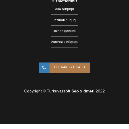
Hizmetlerimiz
Ailə hüququ
İnzibati hüquq
Biznes qanunu
Vərəsəlik hüququ
+90 546 971 14 84
Copyright © Turkuvazsoft
Seo xidməti
2022