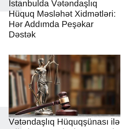
İstanbulda Vətəndaşlıq
Hüquq Məsləhət Xidmətləri:
Hər Addımda Peşəkar
Dəstək
Vətəndaşlıq Hüquqşünası ilə