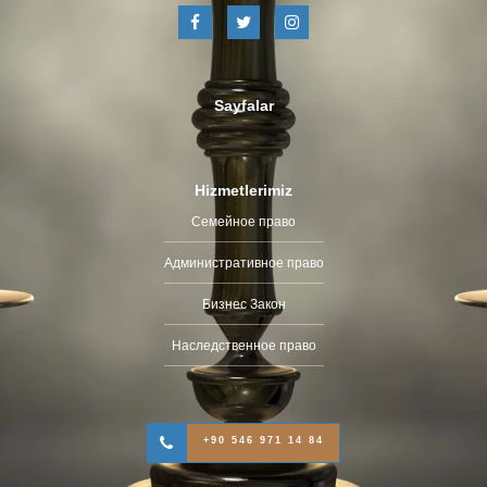
Sayfalar
Hizmetlerimiz
Семейное право
Административное право
Бизнес Закон
Наследственное право
+90 546 971 14 84