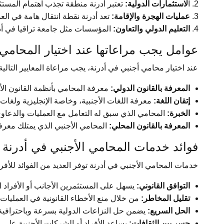
ا
لاستثمارات الدولية:
تعتبر أدرنة منطقة تجذب اهتمام المستث
عمليات الهجرة والإقامة:
تعد أدرنة نقطة انتقال هامة في العمل
التعليم الدولي والتعاون:
المؤسسات مثل جامعة تراقيا في أدرن
عوامل يجب مراعاتها عند اختيار المحامي 
عند اختيار محامي أجنبي في أدرنة، يجب مراعاة المعايير التالية
المعرفة بالقانون الدولي:
معرفة المحامي بأنظمة القانون الأجن
إتقان اللغة:
معرفة اللغات الأجنبية، وخاصة الإنجليزية ولغات ا
الخبرة:
المحامي الذي سبق له التعامل مع العمليات والدعاوى
المعرفة بالقانون المحلي:
المحامي الأجنبي الذي يمتلك معرفة 
فوائد خدمات المحامي الأجنبي في أدرنة
خدمات المحامي الأجنبي في أدرنة توفر العديد من الفوائد للأفر
التوافق القانوني:
يسهل على المستثمرين الأجانب أو الأفراد الا
تقليل المخاطر:
من خلال منع الأخطاء القانونية في العمليات ا
الحل السريع:
يضمن حل النزاعات الدولية بسرعة وباحترافية
جسر بين الثقافات:
يساعد الأفراد أو الشركات الأجنبية على ا