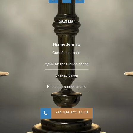
Sayfalar
Hizmetlerimiz
Семейное право
Административное право
Бизнес Закон
Наследственное право
+90 546 971 14 84