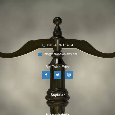
+90 546 971 14 84
info@esraaslanlaw.com
Bizi Takip Edin:
Sayfalar
Hizmetlerimiz