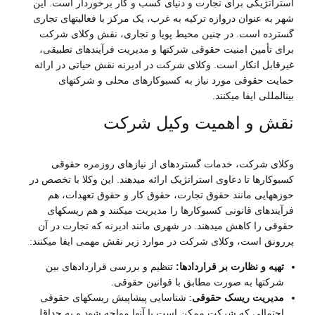
استراتژیکی برای تجارت و دنیای کسب و کار برخوردار است. این
شهر به عنوان دروازه ترکیه به غرب، یک مرکز با فعالیتهای تجاری
گسترده است. در چنین محیط پویا و تجاری، نقش وکلای شرکت
برای تأمین امنیت حقوقی شرکتها و مدیریت فرآیندهای تطبیقی،
غیرقابل انکار است. وکلای شرکت در ادیرنه نقش حیاتی در ارائه
حمایت حقوقی مورد نیاز به کسبوکارهای محلی و شرکتهای
بینالمللی ایفا میکنند.
نقش و اهمیت وکیل شرکت
وکلای شرکت، خدمات گستردهای از نیازهای روزمره حقوقی
کسبوکارها تا دعاوی استراتژیک ارائه میدهند. این وکلا با تخصص در
حوزههایی مانند حقوق تجارت، حقوق کار و حقوق تعهدات، هم
فرآیندهای قانونی کسبوکارها را مدیریت میکنند و هم ریسکهای
حقوقی را کاهش میدهند. در شهری مانند ادیرنه که تجارت در آن
پررونق است، وکلای شرکت در موارد زیر نقش مهمی ایفا میکنند:
تهیه و نظارت بر قراردادها:
تنظیم و بررسی قراردادهای بین
شرکتها به صورت مطابق با قوانین حقوقی.
مدیریت ریسک حقوقی
: شناسایی پیشاپیش ریسکهای حقوقی
احتمالی که شرکت ممکن است با آنها مواجه شود و به حداقل