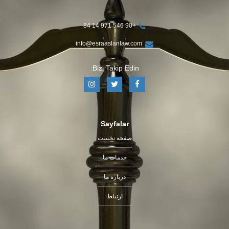
+90 546 971 14 84
info@esraaslanlaw.com
Bizi Takip Edin:
Sayfalar
صفحه نخست
خدمات ما
درباره ما
ارتباط