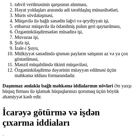
təhvil verilməsinin qarşısının alınması,
Həyat yoldaşları arasında adi tərəfdaşlıq münasibətləri,
Muris sövdələşməsi,
Müqavilə ilə bağlı sənədin ləğvi və qeydiyyatı işi,
etibarsız müqavilə ilə ödənilmiş pulun geri qaytarılması,
Özgəninkiləşdirmədən müsadirə işi,
Muvazaa işi,
Şufa işi,
İzale-i Şuyu,
Mülkiyyət sənədində qismən payların satışının az və ya çox
göstərilməsi,
Mənzil müqabilində tikinti müqaviləsi,
Özgəninkiləşdirmə dəyərinin müəyyən edilməsi üçün
məhkəmə iddiası formasındadır.
Daşınmaz əmlakla bağlı məhkəmə iddialarının növləri
Ən yaxşı
hüquq firması ilə işləmək hüquqlarınızı qorumaq üçün böyük
əhəmiyyət kəsb edir.
İcarəyə götürmə və işdən
çıxarma iddiaları