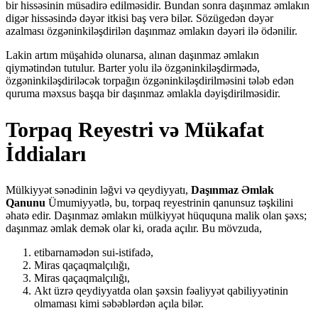
bir hissəsinin müsadirə edilməsidir. Bundan sonra daşınmaz əmlakın
digər hissəsində dəyər itkisi baş verə bilər. Sözügedən dəyər
azalması özgəninkiləşdirilən daşınmaz əmlakın dəyəri ilə ödənilir.
Lakin artım müşahidə olunarsa, alınan daşınmaz əmlakın
qiymətindən tutulur. Barter yolu ilə özgəninkiləşdirmədə,
özgəninkiləşdiriləcək torpağın özgəninkiləşdirilməsini tələb edən
quruma məxsus başqa bir daşınmaz əmlakla dəyişdirilməsidir.
Torpaq Reyestri və Mükafat
İddiaları
Mülkiyyət sənədinin ləğvi və qeydiyyatı,
Daşınmaz Əmlak
Qanunu
Ümumiyyətlə, bu, torpaq reyestrinin qanunsuz təşkilini
əhatə edir. Daşınmaz əmlakın mülkiyyət hüququna malik olan şəxs;
daşınmaz əmlak demək olar ki, orada açılır. Bu mövzuda,
etibarnamədən sui-istifadə,
Miras qaçaqmalçılığı,
Miras qaçaqmalçılığı,
Akt üzrə qeydiyyatda olan şəxsin fəaliyyət qabiliyyətinin
olmaması kimi səbəblərdən açıla bilər.