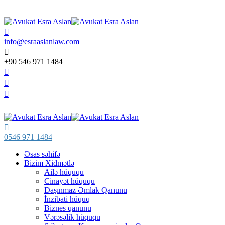
info@esraaslanlaw.com
+90 546 971 1484
0546 971 1484
Əsas səhifə
Bizim Xidmətlə
Ailə hüququ
Cinayət hüququ
Daşınmaz Əmlak Qanunu
İnzibati hüquq
Biznes qanunu
Vərəsəlik hüququ