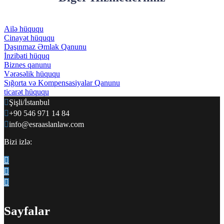
Ailə hüququ
Cinayət hüququ
Daşınmaz Əmlak Qanunu
İnzibati hüquq
Biznes qanunu
Vərəsəlik hüququ
Sığorta və Kompensasiyalar Qanunu
ticarət hüququ
Şişli/İstanbul
+90 546 971 14 84
info@esraaslanlaw.com
Bizi izlə:
Sayfalar