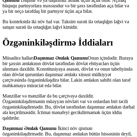
Qanunu
Daşınar və ya daşınmaz əmlak üçün açıla bilər. Açmaq
hüququ partnyorlara məxsusdur və bir şəxs tərəfindən aça bilər və
ya bir neçə tərəfdaş bir partnyor üçün aça bilər.
Bu kontekstdə iki növ hal var. Taksim surəti ilə ortaqlığın ləğvi və
satışın surəti ilə ortaqlığın ləğvi kimidir.
Özgəninkiləşdirmə İddiaları
Müsadirə halları
Daşınmaz Əmlak Qanunu
Onun içindədir. Buraya
bir şəxsin əmlakının dövlət tərəfindən dövlət ehtiyacları üçün
alınması daxildir. Konstitusiyaya əsasən, dövlət və onun tabeliyində
olan dövlət qurumları daşınmaz əmlakı xüsusi mülkiyyət
çərçivəsində özgəninkiləşdirə bilər. Lakin əmlakın sahibi olan tərəf
məhkəməyə müraciət edə bilər.
Mənzillər və mənzillər də bu çərçivəyə daxildir.
Özgəninkiləşdirmənin müəyyən növləri var və onlardan biri təcili
özgəninkiləşdirmədir. Bu, dövlət tərəfindən daşınmaz əmlakın dərhal
ələ keçirilməsidir. İctimai mənafeyi gecikdirməmək üçün iddia
qaldırılır.
Daşınmaz Əmlak Qanunu
İkinci növ qismən
özgəninkiləşdirmədir. Bu, daşınmaz əmlakın bütün hissəsinin deyil,