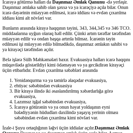
İcarəyə götürmə halları da
Daşınmaz Əmlak Qanunu
-də yerləşir.
Daşınmaz əmlaka sahib olan şəxsə və ya icarəçiyə açıla bilər. Onun
icarə dəyərinin müəyyən edilməsi, icarə iddiası və evdən çıxarılma
iddiası kimi alt növləri var.
Bunların arasında kirayə haqqının təyini, 343, 344,345 və 346 TCO.
müddəalarına uyğun olaraq həll edilir. Çünki artım tərəflər tərəfindən
müəyyən edilir və ondan başqa artırıla bilməz. İcarənin təyin
edilməsi işi müəyyən edilə bilmədikdə, daşınmaz əmlakın sahibi və
ya kirayəçi tərəfindən açılır.
Belə işlərə Sülh Məhkəmələri baxır. Evakuasiya halları icarə haqqını
müqavilədə göstərildiyi kimi ödəməyən və ya gecikdirən kirayəçi
üçün etibarlıdır. Evdən çıxarılma səbəbləri arasında
Yenidənqurma və ya təmirlə əlaqədar evakuasiya,
ehtiyac səbəbindən evakuasiya
Bir kirayə ilində iki əsaslandırılmış xəbərdarlığa görə
evakuasiya,
Lazımsız işğal səbəbindən evakuasiya,
İcarəyə götürənin və ya onun həyat yoldaşının eyni
bələdiyyənin hüdudları daxilində yaşayış yerinin olması
səbəbindən evdən çıxarılma kimi növləri var.
İzale-i Şuyu ortaqlığının ləğvi üçün iddialar açılır.
Daşınmaz Əmlak