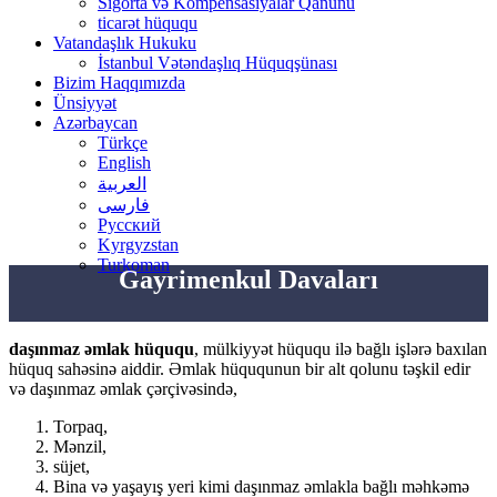
Sığorta və Kompensasiyalar Qanunu
ticarət hüququ
Vatandaşlık Hukuku
İstanbul Vətəndaşlıq Hüquqşünası
Bizim Haqqımızda
Ünsiyyət
Azərbaycan
Türkçe
English
العربية
فارسی
Русский
Kyrgyzstan
Turkoman
Gayrimenkul Davaları
daşınmaz əmlak hüququ
, mülkiyyət hüququ ilə bağlı işlərə baxılan
hüquq sahəsinə aiddir. Əmlak hüququnun bir alt qolunu təşkil edir
və daşınmaz əmlak çərçivəsində,
Torpaq,
Mənzil,
süjet,
Bina və yaşayış yeri kimi daşınmaz əmlakla bağlı məhkəmə