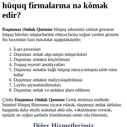
hüquq firmalarına nə kömək
edir?
Daşınmaz Əmlak Qanunu
Hüquq sahəsində xidmət göstərən
hüquq büroları müştərilərinin ehtiyaclarına uyğun yardım göstərir.
Bu baxımdan bəzi məsələlər aşağıdakılardır;
İcarə prosesləri
Daşınmaz əmlak alqı-satqısı müqavilələri
Daşınmaz əmlakın köçürülməsi
Torpaq reyestri əməliyyatları
Daşınmaz əmlakla bağlı hüquqi müəyyənləşmə tələb edən
hallar
Daşınmaz əmlakın maliyyələşdirilməsi
Layihə qiymətləndirmələri
Daşınmaz əmlak və əmlakın idarə edilməsi
Çünki
Daşınmaz Əmlak Qanunu
Geniş struktura malikdir.
İstanbul Hüquq Bürosunu ziyarət edərək, daşınmaz əmlak iddiaları
haqqında daha ətraflı məlumat əldə edə, vəkalətnamə verərək,
işinizin ən uyğun şərtlərlə izlənilməsini təmin edə bilərsiniz.
Diğer Hizmetlerimiz