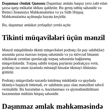
Daşınmaz Əmlak Qanunu
Daşınmaz əmlakı haqsız yerə zəbt edən
şəxsə qarşı mükafat iddiası qaldırılır. Bu geniş tətbiq sahəsidir və
Birinci İnstansiya Məhkəmələrinə və ya Sülh Hüquq
Məhkəmələrinə açılmaqla həyata keçirilir.
Bu, daşınmaz əmlakın yerləşdiyi yerdə açılır.
Tikinti müqavilələri üçün mənzil
Mənzil müqabilində tikinti müqavilələri podratçı ilə pay sahibi(lər)
arasında şəxsə məxsus torpaq sahəsində və ya mövcud binanın
sökülərək yenidən qurulacağı torpaq sahəsində bağlanmış
müqavilələrdir. Torpaq sahibi torpaq paylarını podratçıya verir,
podratçı isə onun üzərində müstəqil hissələr tikməyi öhdəsinə
götürür.
Podratçı müqavilədə nəzərdə tutulmuş müddətdə və qaydada
tikintiyə başlayıb bitirməli, ev sahibinin payı olan mənzilləri təhvil
verməlidir. Bu baxımdan o, hazırlanması və qiymətləndirilməsi
baxımından mühüm hüquq sahəsidir.
Daşınmaz əmlak məhkəməsində