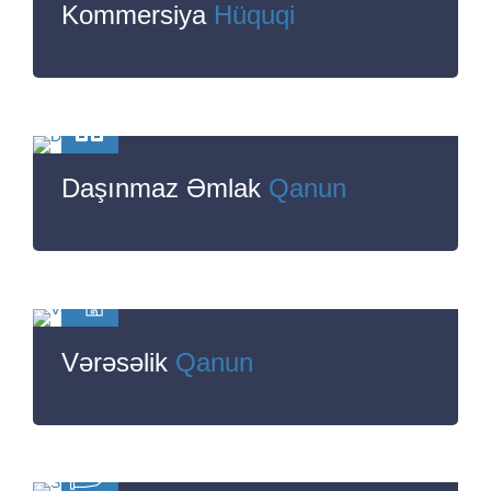
Kommersiya
Hüquqi
Daşınmaz Əmlak
Qanun
Vərəsəlik
Qanun