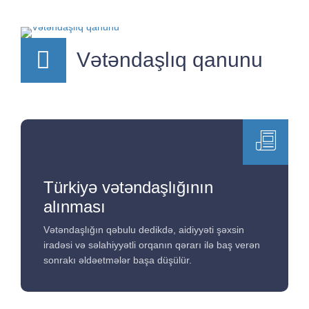
Vətəndaşlıq qanunu
Türkiyə vətəndaşlığının
alınması
Vətəndaşlığın qəbulu dedikdə, aidiyyəti şəxsin
iradəsi və səlahiyyətli orqanın qərarı ilə baş verən
sonrakı əldəetmələr başa düşülür.