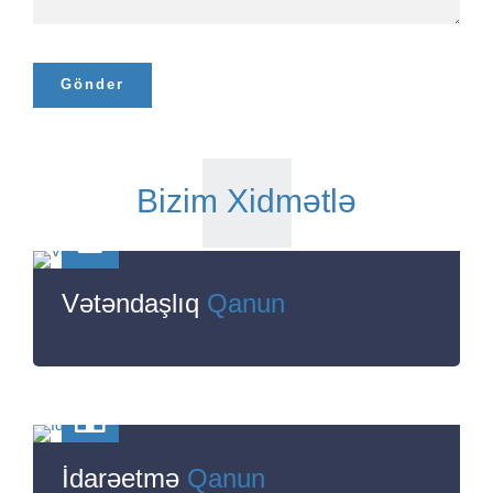
Bizim Xidmətlə
Vətəndaşlıq
Qanun
İdarəetmə
Qanun