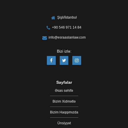
Şişli/İstanbul
+90 546 971 14 84
info@esraaslanlaw.com
Bizi izlə:
Sayfalar
Əsas səhifə
Bizim Xidmətlə
Bizim Haqqımızda
Ünsiyyət