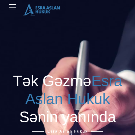
Tək Gəzmə
Esra
Aslan Hukuk
Sənin yanında
Esra Aslan Hukuk