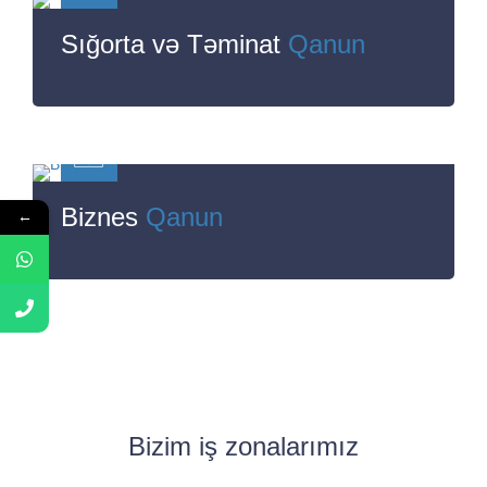
Sığorta və Təminat
Qanun
Biznes
Qanun
←
Bizim iş zonalarımız