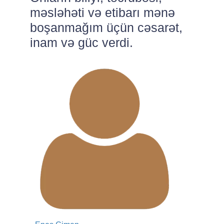
məsləhəti və etibarı mənə
aldığım xidmət səviyyəsi
boşanmağım üçün cəsarət,
inanılmaz idi, xüsusilə çətin
inam və güc verdi.
hissədə.