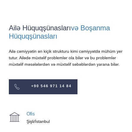
Ailə Hüquqşünasları
və Boşanma
Hüquqşünasları
Ailə cəmiyyətin ən kiçik strukturu kimi cəmiyyətdə mühüm yer
tutur. Ailədə müxtəlif problemlər ola bilər və bu problemlər
müxtəlif məsələlərdən və müxtəlif səbəblərdən yarana bilər.
+90 546 971 14 84
Ofis
Şişli/İstanbul