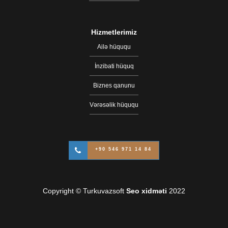
Hizmetlerimiz
Ailə hüququ
İnzibati hüquq
Biznes qanunu
Vərəsəlik hüququ
+90 546 971 14 84
Copyright © Turkuvazsoft
Seo xidməti
2022