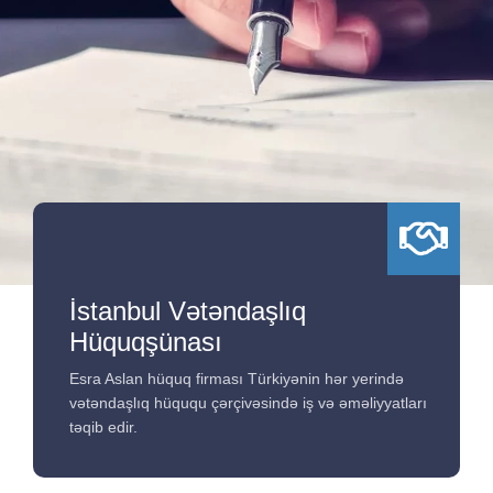
İstanbul Vətəndaşlıq
Hüquqşünası
Esra Aslan hüquq firması Türkiyənin hər yerində
vətəndaşlıq hüququ çərçivəsində iş və əməliyyatları
təqib edir.